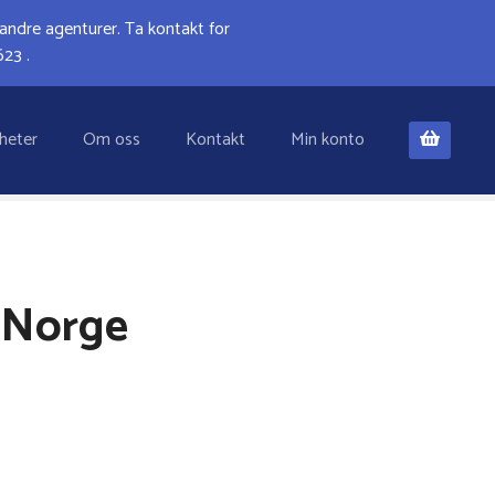
e agenturer. Ta kontakt for
23 .
heter
Om oss
Kontakt
Min konto
i Norge