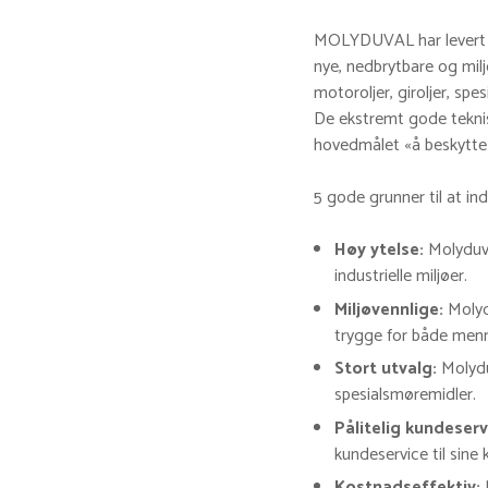
MOLYDUVAL har levert spe
nye, nedbrytbare og mil
motoroljer, giroljer, sp
De ekstremt gode teknis
hovedmålet «å beskytte 
5 gode grunner til at in
Høy ytelse:
Molyduva
industrielle miljøer.
Miljøvennlige:
Molydu
trygge for både menn
Stort utvalg:
Molyduv
spesialsmøremidler.
Pålitelig kundeserv
kundeservice til sine 
Kostnadseffektiv: