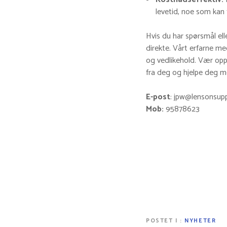
levetid, noe som kan 
Hvis du har spørsmål ell
direkte. Vårt erfarne me
og vedlikehold. Vær oppm
fra deg og hjelpe deg 
E-post
: jpw@lensonsupp
Mob:
95878623
POSTET I
NYHETER