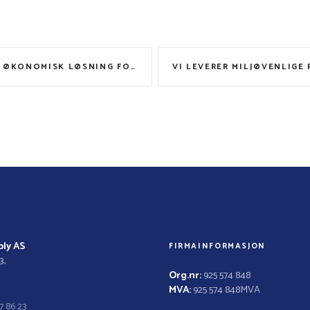
OMISK LØSNING FOR VINDUSPYLERVÆSKE
ly AS
FIRMAINFORMASJON
3,
Org.nr:
925 574 848
MVA:
925 574 848MVA
7 86 23