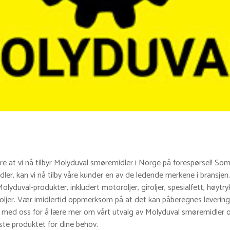
øre at vi nå tilbyr Molyduval smøremidler i Norge på forespørsel! Som 
ler, kan vi nå tilby våre kunder en av de ledende merkene i bransjen.
Molyduval-produkter, inkludert motoroljer, giroljer, spesialfett, høyt
oljer. Vær imidlertid oppmerksom på at det kan påberegnes levering
t med oss for å lære mer om vårt utvalg av Molyduval smøremidler o
te produktet for dine behov.