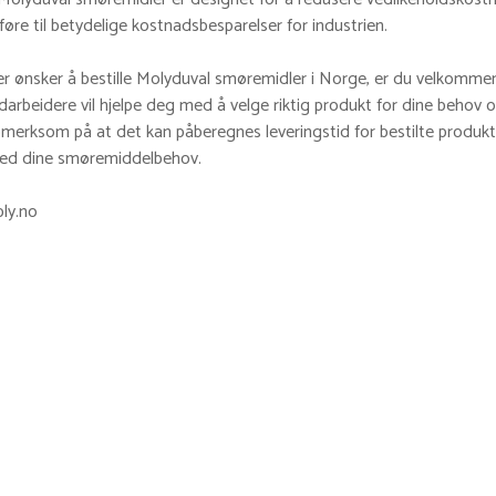
føre til betydelige kostnadsbesparelser for industrien.
er ønsker å bestille Molyduval smøremidler i Norge, er du velkommen
darbeidere vil hjelpe deg med å velge riktig produkt for dine behov
erksom på at det kan påberegnes leveringstid for bestilte produkter
med dine smøremiddelbehov.
ly.no