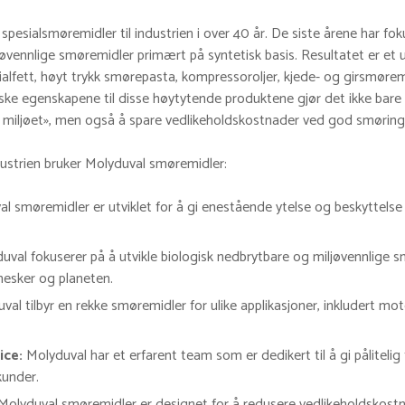
sialsmøremidler til industrien i over 40 år. De siste årene har fok
jøvennlige smøremidler primært på syntetisk basis. Resultatet er et
esialfett, høyt trykk smørepasta, kompressoroljer, kjede- og girsmør
ke egenskapene til disse høytytende produktene gjør det ikke bare
miljøet», men også å spare vedlikeholdskostnader ved god smøring
dustrien bruker Molyduval smøremidler:
l smøremidler er utviklet for å gi enestående ytelse og beskyttelse 
val fokuserer på å utvikle biologisk nedbrytbare og miljøvennlige 
esker og planeten.
al tilbyr en rekke smøremidler for ulike applikasjoner, inkludert mot
ice:
Molyduval har et erfarent team som er dedikert til å gi pålitelig
kunder.
Molyduval smøremidler er designet for å redusere vedlikeholdskost