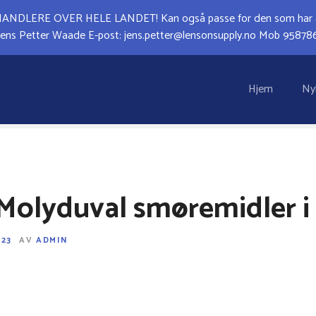
LERE OVER HELE LANDET! Kan også passe for den som har andr
 Jens Petter Waade E-post: jens.petter@lensonsupply.no Mob 958786
Hjem
Ny
r Molyduval smøremidler 
023
AV
ADMIN