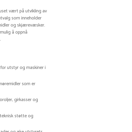
uset vært på utvikling av
 utvalg som inneholder
emidler og skjærevæsker.
 mulig å oppnå
.
for utstyr og maskiner i
smøremidler som er
oroljer, girkasser og
 teknisk støtte og
nader og øke utstyrets