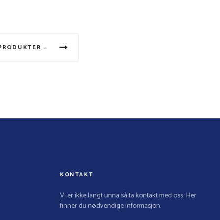
VI LEVERER MILJØVENLIGE PRODUKTER FRA SANOL
KONTAKT
Vi er ikke langt unna så ta kontakt med oss. Her
finner du nødvendige informasjon.